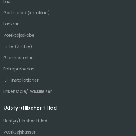
Lad
Gartnerlad (knæklad)​
Ladkran
Værktøjsskabe
Lifte (Z-lifte)​
Glarmesterlad
Entreprenørlad
El- installationer
Enkeltstole/ Adskillelser​
Udstyr/tilbehør til lad
Udstyr/tilbehør til lad
Værktøjskasser