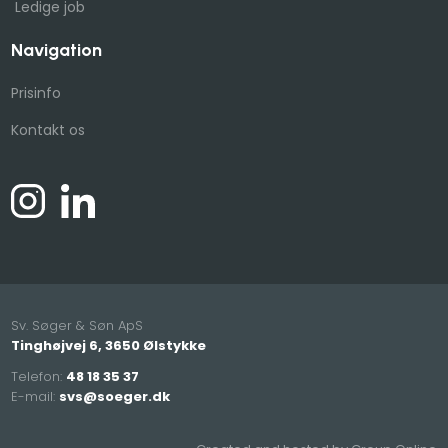
Ledige job​
Navigation
Prisinfo
Kontakt os
Sv. Søger & Søn ApS
Tinghøjvej 6, 3650 Ølstykke
Telefon:
48 18 35 37
E-mail:
svs@soeger.dk
​