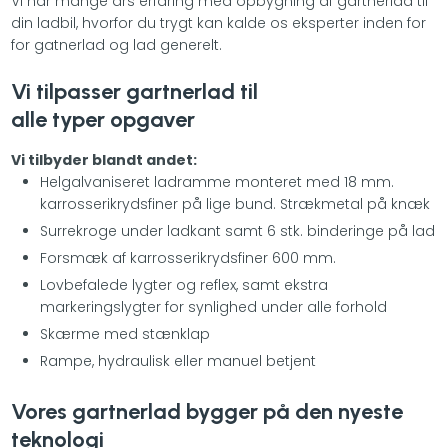
Vi har mange års erfaring med opbygning af gartnerlad til
din ladbil, hvorfor du trygt kan kalde os eksperter inden for
for gatnerlad og lad generelt.
Vi tilpasser gartnerlad til
​alle typer opgaver
Vi tilbyder blandt andet:
​​​​Helgalvaniseret ladramme monteret med 18 mm.
karrosserikrydsfiner på lige bund. Strækmetal på knæk
Surrekroge under ladkant samt 6 stk. binderinge på lad
Forsmæk af karrosserikrydsfiner 600 mm.
Lovbefalede lygter og reflex, samt ekstra
markeringslygter for synlighed under alle forhold
Skærme med stænklap
​Rampe, hydraulisk eller manuel betjent
Vores gartnerlad bygger på den nyeste
teknologi