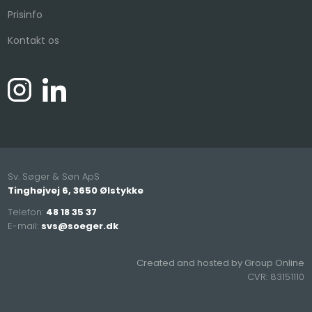
Prisinfo
Kontakt os
Sv. Søger & Søn ApS
Tinghøjvej 6, 3650 Ølstykke
Telefon:
48 18 35 37
E-mail:
svs@soeger.dk
​
Created and hosted by Group Online
CVR:​ 83151110