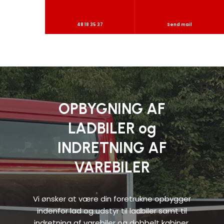
48 18 35 37
Send mail
OPBYGNING AF
LADBILER og
INDRETNING AF
VAREBILER
Vi ønsker at være din foretrukne opbygger
indenfor lad og udstyr til ladbiler samt til
indretning af varebiler og dobbelt kabiner.