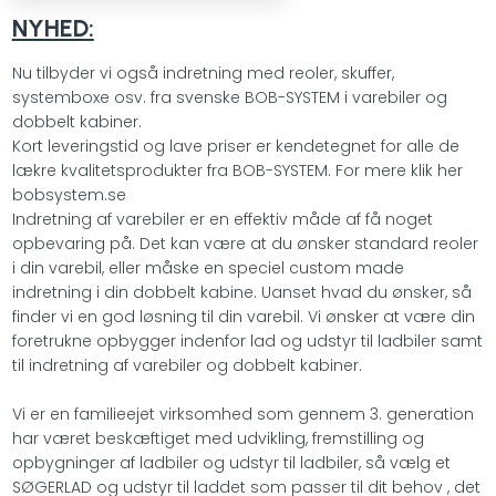
​NYHED:
Nu tilbyder vi også indretning med reoler, skuffer,
systemboxe osv. fra svenske BOB-SYSTEM​ i varebiler og
dobbelt kabiner.
Kort leveringstid og lave priser er kendetegnet for alle de
lækre kvalitetsprodukter fra BOB-SYSTEM​. For mere klik her ​​
bobsystem.se​
Indretning af varebiler er en effektiv måde af få noget
opbevaring på. Det kan være at du ønsker standard reoler
i din varebil, eller måske en speciel custom made
indretning i din dobbelt kabine. Uanset hvad du ønsker, så
finder vi en god løsning til din varebil. Vi ønsker at være din
foretrukne opbygger indenfor lad og udstyr til ladbiler samt
til indretning af varebiler og dobbelt kabiner.
Vi er en familieejet virksomhed som gennem 3. generation
har været beskæftiget med udvikling, ​fremstilling og
opbygninger af ladbiler og udstyr til ladbiler, så vælg et
SØGERLAD og udstyr til laddet som passer til dit behov , det