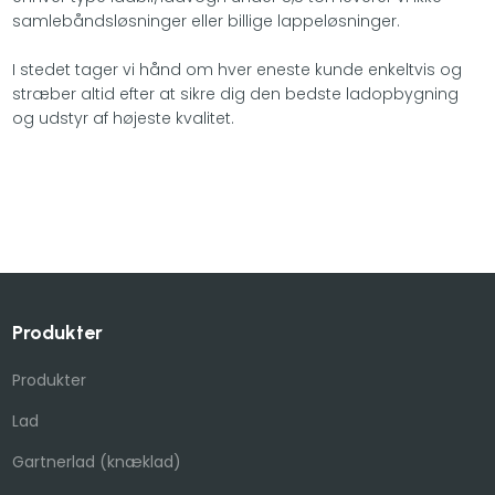
samlebåndsløsninger eller billige lappeløsninger.
I stedet tager vi hånd om hver eneste kunde enkeltvis og
stræber altid efter at sikre dig den bedste ladopbygning
og udstyr af højeste kvalitet.​
Produkter
Produkter
Lad
Gartnerlad (knæklad)​