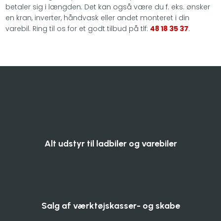
betaler sig i længden. Det kan også være du f. eks. ønsker
en kran, inverter, håndvask eller andet monteret i din
varebil. Ring til os for et godt tilbud på tlf:
48 18 35 37
.​
Alt udstyr til ladbiler og varebiler
Salg af værktøjskasser- og skabe