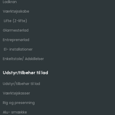
Ladkran
Værktøjsskabe
Lifte (Z-lifte)​
Glarmesterlad
Entreprenørlad
El- installationer
Enkeltstole/ Adskillelser​
Udstyr/tilbehør til lad
Udstyr/tilbehør til lad
Værktøjskasser
​Rig og presenning​
Alu- smække